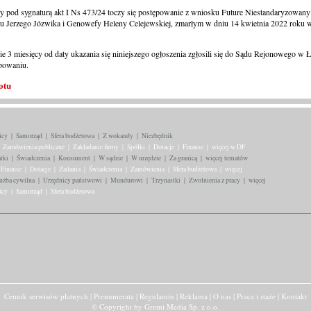
od sygnaturą akt I Ns 473/24 toczy się postępowanie z wniosku Future Niestandaryzowany
u Jerzego Józwika i Genowefy Heleny Celejewskiej, zmarłym w dniu 14 kwietnia 2022 roku w
 3 miesięcy od daty ukazania się niniejszego ogłoszenia zgłosili się do Sądu Rejonowego w
powaniu.
otu
icy
|
Samorząd
|
Sfera budżetowa
|
Z wokandy
|
Niezbędnik
Zamówienia publiczne
|
Zakładanie firmy
|
Spółki
|
Dotacje
|
Finanse
|
więcej w DF
tki
|
Świadczenia
|
Konsument
|
W sądzie
|
W urzędzie
|
Za granicą
|
więcej tematów
Finanse
|
Dotacje
|
Zadania
|
Świadczenia
|
Zamówienia
|
Sfera budżetowa
|
więcej
użba cywilna
|
Urzędnicy państwowi
|
Mundurowi
|
Trzynastki
|
Zwolnienia z pracy
|
więcej
icy
|
Samorząd
|
Sfera budżetowa
Cennik serwisów płatnych
|
Prenumerata
|
Regulamin
|
Reklama
|
O nas
|
Praca i staże
|
Kontakt
© Copyright
by
Gremi Media Sp. z o.o.