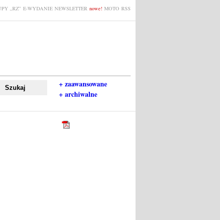
PY „RZ”
E-WYDANIE
NEWSLETTER
nowe!
MOTO
RSS
+ zaawansowane
+ archiwalne
0.01 MB
Powrót