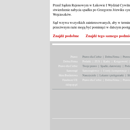
Przed Sądem Rejonowym w Łukowie I Wydział Cywilny p
stwierdzenie nabycia spadku po Grzegorzu Józwiku syn
Wojcieszków.
Sąd wzywa wszystkich zainteresowanych, aby w terminie
przeciwnym razie mogą być pominięci w dalszym postę
Znajdź podobne
Znajdź tego samego podmi
Prawo
Prawo dla Ciebie
|
Dobra Firma
|
Prawn
Dobra Firma
Podatki
|
ZUS
|
Kadry
|
Księgowość
|
Prawo dla Ciebie
Twoje prawo
|
Spadki, darowizny
|
Poda
Samorząd
Samorządowcy
|
Ustrój i kompetencje
|
Sfera Budżetowa
Nauczyciele
|
Lekarze i pielęgniarki
|
Sł
Fundusze UE
Prawo dla Ciebie
|
Dobra Firma
|
Prawn
sklep.rp.pl