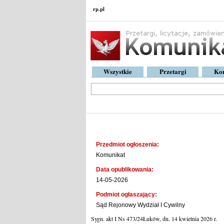
rp.pl
Wszystkie
Przetargi
Ko
Komunikat
Przedmiot ogłoszenia:
Komunikat
Data opublikowania:
14-05-2026
Podmiot ogłaszający:
Sąd Rejonowy Wydział I Cywilny
Sygn. akt
I Ns 473/24
Łuków, dn. 14 kwietnia 2026 r.