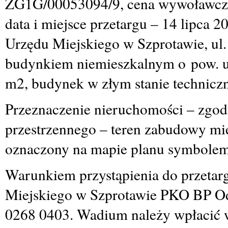
ZG1G/00053094/9, cena wywoławcza 
data i miejsce przetargu – 14 lipca 2
Urzędu Miejskiego w Szprotawie, ul
budynkiem niemieszkalnym o pow. 
m
2
, budynek w złym stanie technicz
Przeznaczenie nieruchomości – zgo
przestrzennego – teren zabudowy mi
oznaczony na mapie planu symbol
Warunkiem przystąpienia do przetar
Miejskiego w Szprotawie PKO BP Od
0268 0403. Wadium należy wpłacić w 