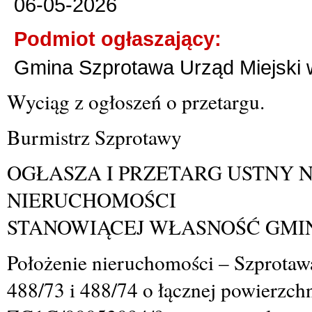
06-05-2026
Podmiot ogłaszający:
Gmina Szprotawa Urząd Miejski 
Wyciąg z ogłoszeń o przetargu.
Burmistrz Szprotawy
OGŁASZA I PRZETARG USTNY 
NIERUCHOMOŚCI
STANOWIĄCEJ WŁASNOŚĆ GMI
Położenie nieruchomości – Szprotaw
488/73 i 488/74 o
łącznej
powierzchn