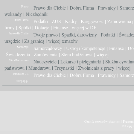
Prawo
Prawo dla Ciebie
|
Dobra Firma
|
Prawnicy
|
Samorz
wokandy
|
Niezbędnik
Dobra Firma
Podatki
|
ZUS
|
Kadry
|
Księgowość
|
Zamówienia p
firmy
|
Spółki
|
Dotacje
|
Finanse
|
więcej w DF
Prawo dla Ciebie
Twoje prawo
|
Spadki, darowizny
|
Podatki
|
Świadc
urzędzie
|
Za granicą
|
więcej tematów
Samorząd
Samorządowcy
|
Ustrój i kompetencje
|
Finanse
|
Dot
Świadczenia
|
Zamówienia
|
Sfera budżetowa
|
więcej
Sfera Budżetowa
Nauczyciele
|
Lekarze i pielęgniarki
|
Służba cywiln
państwowi
|
Mundurowi
|
Trzynastki
|
Zwolnienia z pracy
|
więcej
Fundusze UE
Prawo dla Ciebie
|
Dobra Firma
|
Prawnicy
|
Samorz
sklep.rp.pl
Cennik serwisów płatnych
|
Prenume
© Copyr