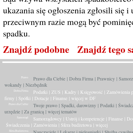
ukazania się ogłoszenia zgłosili się 
przeciwnym razie mogą być pominięc
spadku.
Znajdź podobne
Znajdź tego 
Prawo
Prawo dla Ciebie
|
Dobra Firma
|
Prawnicy
|
Samorz
wokandy
|
Niezbędnik
Dobra Firma
Podatki
|
ZUS
|
Kadry
|
Księgowość
|
Zamówienia p
firmy
|
Spółki
|
Dotacje
|
Finanse
|
więcej w DF
Prawo dla Ciebie
Twoje prawo
|
Spadki, darowizny
|
Podatki
|
Świadc
urzędzie
|
Za granicą
|
więcej tematów
Samorząd
Samorządowcy
|
Ustrój i kompetencje
|
Finanse
|
Dot
Świadczenia
|
Zamówienia
|
Sfera budżetowa
|
więcej
Sfera Budżetowa
Nauczyciele
|
Lekarze i pielęgniarki
|
Służba cywiln