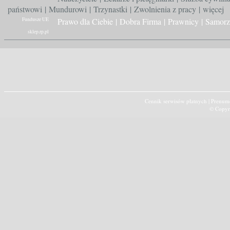
państwowi
|
Mundurowi
|
Trzynastki
|
Zwolnienia z pracy
|
więcej
Fundusze UE
Prawo dla Ciebie
|
Dobra Firma
|
Prawnicy
|
Samorz
sklep.rp.pl
Cennik serwisów płatnych
|
Prenume
© Copyr