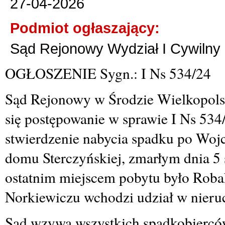
27-04-2026
Podmiot ogłaszający:
Sąd Rejonowy Wydział I Cywilny
OGŁOSZENIE Sygn.: I Ns 534/24
Sąd Rejonowy w Środzie Wielkopolsk
się postępowanie w sprawie I Ns 534
stwierdzenie nabycia spadku po Wojc
domu Sterczyńskiej, zmarłym dnia 5 
ostatnim miejscem pobytu było Rob
Norkiewiczu wchodzi udział w nier
Sąd wzywa wszystkich spadkobierców,